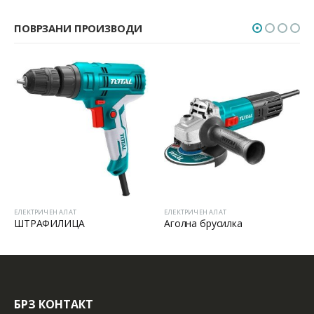
ПОВРЗАНИ ПРОИЗВОДИ
ЛАТ
ЕЛЕКТРИЧЕН АЛАТ
ЕЛЕКТРИЧЕН АЛАТ
ИЦА
Аголна брусилка
Аголна бруси
БРЗ КОНТАКТ