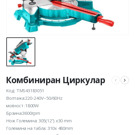
Комбиниран Циркулар
Код: TMS43183051
Волтажа:220-240V~50/60Hz
моќност :1800W
Брзина:3600rpm
Нож Големина: 305(12”) х30 mm
Големина на таблa: 310x 480mm