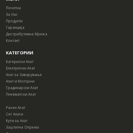
Почетна
За Нас
Продукти
Гаранција
Дистрибутивна Мрежа
Контакт
КАТЕГОРИИ
Батериски Алат
Електричен Алат
Алат за Заварување
Алат и Моторни
Градинарски Алат
Пневматски Алат
Рачен Алат
Сет Алати
Кути за Алат
Заштитна Опрема