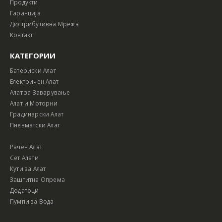
Продукти
Гаранција
Дистрибутивна Мрежа
Контакт
КАТЕГОРИИ
Батериски Алат
Електричен Алат
Алат за Заварување
Алат и Моторни
Градинарски Алат
Пневматски Алат
Рачен Алат
Сет Алати
Кути за Алат
Заштитна Опрема
Додатоци
Пумпи за Вода