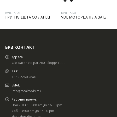
РАЧЕН АЛАТ
РАЧЕН АЛАТ
ГРИП КЛЕШТА СО ЛАНЕЦ
VDE МОТОРЦАНГЛА ЗА ЕЛЕКТРИЧАРИ
БРЗ КОНТАКТ
Адреса:
Old Kacanicki pat 260, Skopje 1000
Тел:
+389 2260 2840
EMAIL:
info@totaltools.mk
Работно време:
Пон - Пет : 08:00 am до 16:00 pm
Саб : 08:00 am до 15:00 pm
Нед : Неработен ден