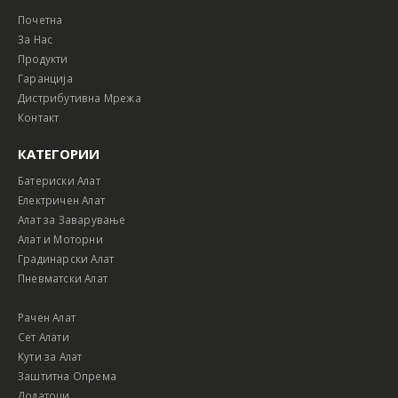
Почетна
За Нас
Продукти
Гаранција
Дистрибутивна Мрежа
Контакт
КАТЕГОРИИ
Батериски Алат
Електричен Алат
Алат за Заварување
Алат и Моторни
Градинарски Алат
Пневматски Алат
Рачен Алат
Сет Алати
Кути за Алат
Заштитна Опрема
Додатоци