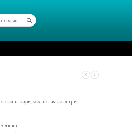
Категории
тешки товари, мал носач на остри
обвивка.