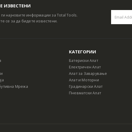
Е ИЗВЕСТЕНИ
 ги најновите информации за Total Tools.
те се за да бидете известени.
КАТЕГОРИИ
а
Батериски Алат
Електричен Алат
ти
Алат за Заварување
ја
Алат и Моторни
бутивна Мрежа
Градинарски Алат
Пневматски Алат