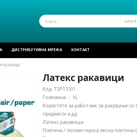
Сите 
А
ДИСТРИБУТИВНА МРЕЖА
КОНТАКТ
 РАКАВИЦИ
Латекс ракавици
Код: TSP13101
Големина ： XL
Користете за работник за ракување со 
предмети и др.
Латекс ракавици
Плетена / полиестерска лесна плетена 