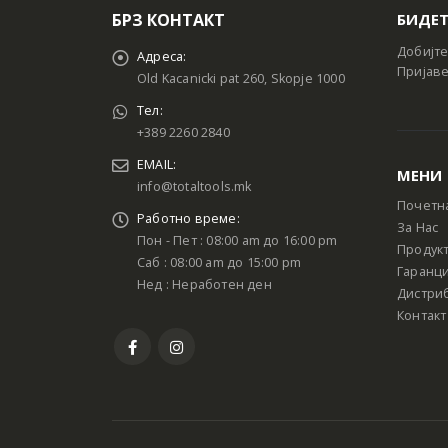
БРЗ КОНТАКТ
БИДЕТ
Добијте
Адреса:
Пријаве
Old Kacanicki pat 260, Skopje 1000
Тел:
+389 2260 2840
EMAIL:
МЕНИ
info@totaltools.mk
Почетн
Работно време:
За Нас
Пон - Пет : 08:00 am до 16:00 pm
Продук
Саб : 08:00 am до 15:00 pm
Гаранци
Нед : Неработен ден
Дистри
Контакт