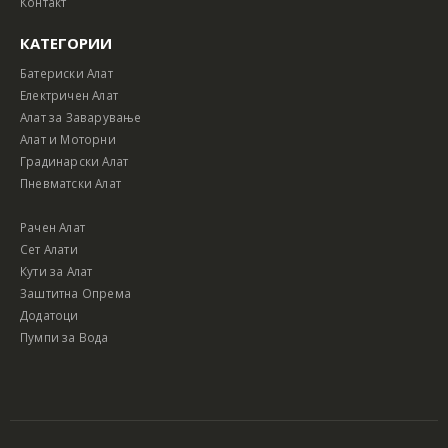
Контакт
КАТЕГОРИИ
Батериски Алат
Електричен Алат
Алат за Заварување
Алат и Моторни
Градинарски Алат
Пневматски Алат
Рачен Алат
Сет Алати
Кути за Алат
Заштитна Опрема
Додатоци
Пумпи за Вода