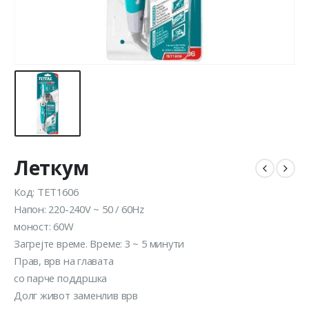
Леткум
Код: TET1606
Напон: 220-240V ~ 50 / 60Hz
моност: 60W
Загрејте време. Време: 3 ~ 5 минути
Прав, врв на главата
со парче поддршка
Долг живот заменлив врв