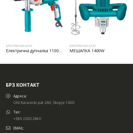
ЛАТ
ЕЛЕКТРИЧЕН АЛАТ
ЕЛЕКТРИЧЕН АЛАТ
Електрична дупчалка 1100W 16 ФУТЕР:
МЕШАЛКА 1400W
ЧЕЛНА БРУСИ
БРЗ КОНТАКТ
Адреса:
Old Kacanicki pat 260, Skopje 1000
Тел:
+389 2260 2840
EMAIL: