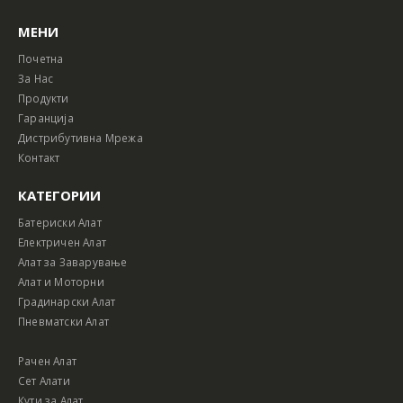
МЕНИ
Почетна
За Нас
Продукти
Гаранција
Дистрибутивна Мрежа
Контакт
КАТЕГОРИИ
Батериски Алат
Електричен Алат
Алат за Заварување
Алат и Моторни
Градинарски Алат
Пневматски Алат
Рачен Алат
Сет Алати
Кути за Алат