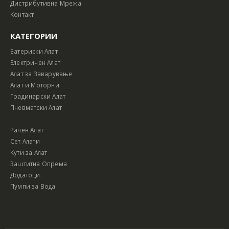
Дистрибутивна Мрежа
Контакт
КАТЕГОРИИ
Батериски Алат
Електричен Алат
Алат за Заварување
Алат и Моторни
Градинарски Алат
Пневматски Алат
Рачен Алат
Сет Алати
Кути за Алат
Заштитна Опрема
Додатоци
Пумпи за Вода