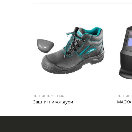
ЗАШТИТНА ОПРЕМА
ЗАШТИТН
ење
Заштитни кондури
МАСКА