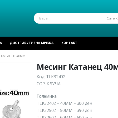
Сите 
А
ДИСТРИБУТИВНА МРЕЖА
КОНТАКТ
 КАТАНЕЦ 40ММ
Месинг Катанец 40
Код: TLK32402
СО 3 КЛУЧА
Големина:
TLK32402 – 40MM = 300 ден
TLK32502 – 50MM = 390 ден
TLK32602 – 60MM = 500 ден