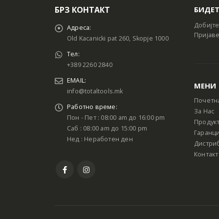
БРЗ КОНТАКТ
БИДЕТ
Добијте
Адреса:
Пријаве
Old Kacanicki pat 260, Skopje 1000
Тел:
+389 2260 2840
EMAIL:
МЕНИ
info@totaltools.mk
Почетн
Работно време:
За Нас
Пон - Пет : 08:00 am до 16:00 pm
Продук
Саб : 08:00 am до 15:00 pm
Гаранци
Нед : Неработен ден
Дистри
Контакт