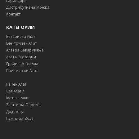
Гаранција
Дистрибутивна Мрежа
Контакт
КАТЕГОРИИ
Батериски Алат
Електричен Алат
Алат за Заварување
Алат и Моторни
Градинарски Алат
Пневматски Алат
Рачен Алат
Сет Алати
Кути за Алат
Заштитна Опрема
Додатоци
Пумпи за Вода