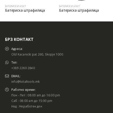
БАТЕРИСКИ АЛАТ
БАТЕРИСКИ АЛАТ
илица
Батериска штрафилица
БРЗ КОНТАКТ
Адреса:
Old Kacanicki pat 260, Skopje 1000
Тел:
+389 2260 2840
EMAIL:
info@totaltools.mk
Работно време:
Пон - Пет : 08:00 am до 16:00 pm
Саб : 08:00 am до 15:00 pm
Нед : Неработен ден