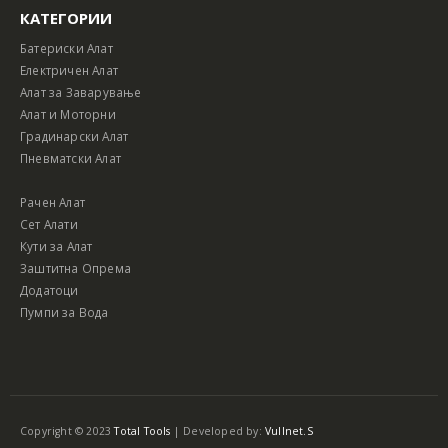
КАТЕГОРИИ
Батериски Алат
Електричен Алат
Алат за Заварување
Алат и Моторни
Градинарски Алат
Пневматски Алат
Рачен Алат
Сет Алати
Кути за Алат
Заштитна Опрема
Додатоци
Пумпи за Вода
Copyright © 2023
Total Tools
| Developed by:
Vullnet.S