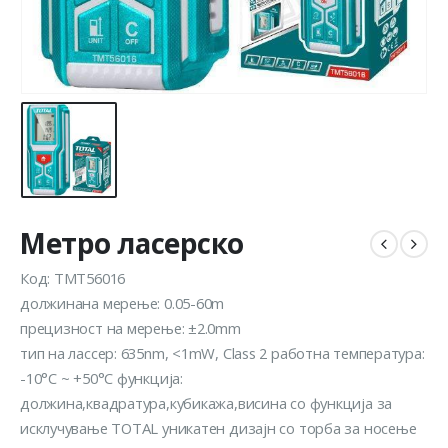
Метро ласерско
Код: TMT56016
должинана мерење: 0.05-60m
прецизност на мерење: ±2.0mm
тип на лассер: 635nm, <1mW, Class 2 работна температура:
-10°C ~ +50°C функција:
должина,квадратура,кубикажа,висина со функција за
исклучување TOTAL уникатен дизајн со торба за носење