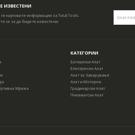
Е ИЗВЕСТЕНИ
 ги најновите информации за Total Tools.
те се за да бидете известени.
КАТЕГОРИИ
а
Батериски Алат
Електричен Алат
ти
Алат за Заварување
ја
Алат и Моторни
бутивна Мрежа
Градинарски Алат
Пневматски Алат