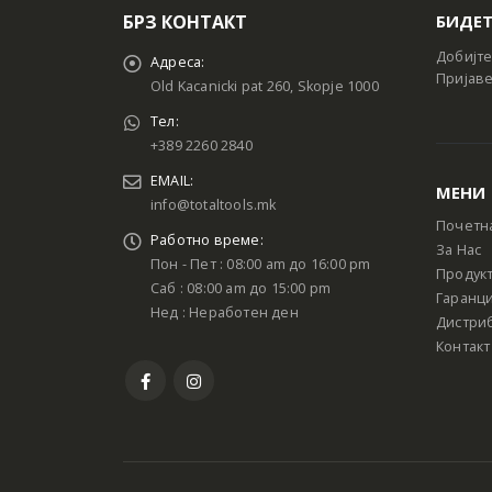
БРЗ КОНТАКТ
БИДЕТ
Добијте
Адреса:
Пријаве
Old Kacanicki pat 260, Skopje 1000
Тел:
+389 2260 2840
EMAIL:
МЕНИ
info@totaltools.mk
Почетн
Работно време:
За Нас
Пон - Пет : 08:00 am до 16:00 pm
Продук
Саб : 08:00 am до 15:00 pm
Гаранци
Нед : Неработен ден
Дистри
Контакт