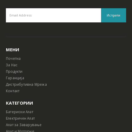
МЕНИ
Почетна
За Нас
Продукти
Гаранција
Дистрибутивна Мрежа
Контакт
КАТЕГОРИИ
Батериски Алат
Електричен Алат
Алат за Заварување
Алат и Моторни