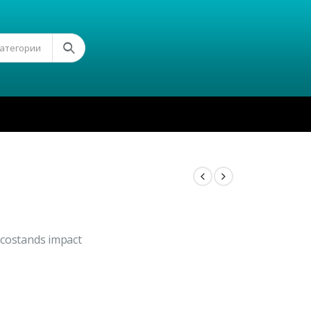
Категории
и соstands impact