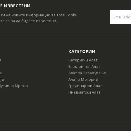
Е ИЗВЕСТЕНИ
 ги најновите информации за Total Tools.
те се за да бидете известени.
КАТЕГОРИИ
а
Батериски Алат
Електричен Алат
ти
Алат за Заварување
ја
Алат и Моторни
бутивна Мрежа
Градинарски Алат
Пневматски Алат