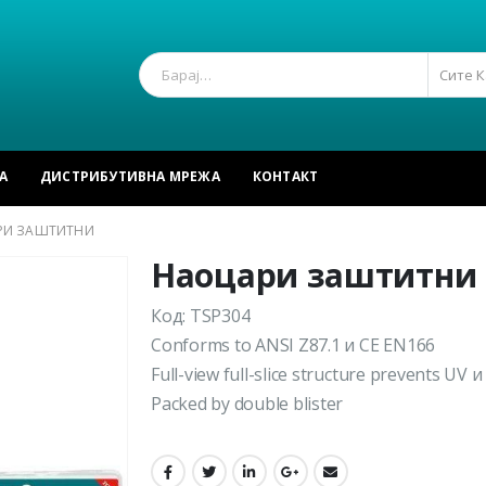
Сите 
А
ДИСТРИБУТИВНА МРЕЖА
КОНТАКТ
РИ ЗАШТИТНИ
Наоцари заштитни
Код: TSP304
Conforms to ANSI Z87.1 и CE EN166
Full-view full-slice structure prevents UV 
Packed by double blister