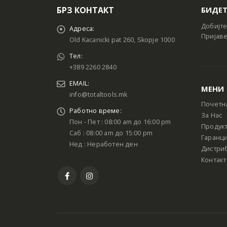
БРЗ КОНТАКТ
БИДЕТ
Добијте
Адреса:
Пријаве
Old Kacanicki pat 260, Skopje 1000
Тел:
+389 2260 2840
EMAIL:
МЕНИ
info@totaltools.mk
Почетн
Работно време:
За Нас
Пон - Пет : 08:00 am до 16:00 pm
Продук
Саб : 08:00 am до 15:00 pm
Гаранци
Нед : Неработен ден
Дистри
Контакт