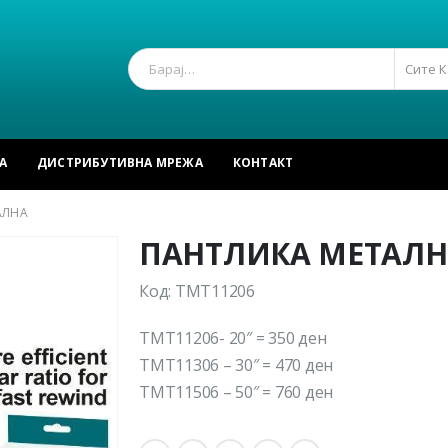
Сите 
А
ДИСТРИБУТИВНА МРЕЖА
КОНТАКТ
АЛНА
ПАНТЛИКА МЕТАЛН
Код: TMT11206
TMT11206- 20″ = 350 ден
TMT11306 – 30″ = 470 ден
TMT11506 – 50″ = 760 ден