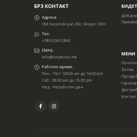
БРЗ КОНТАКТ
БИДЕТ
Добијте
Адреса:
Пријаве
Old Kacanicki pat 260, Skopje 1000
Тел:
+389 2260 2840
EMAIL:
МЕНИ
info@totaltools.mk
Почетн
Работно време:
За Нас
Пон - Пет : 08:00 am до 16:00 pm
Продук
Саб : 08:00 am до 15:00 pm
Гаранци
Нед : Неработен ден
Дистри
Контакт