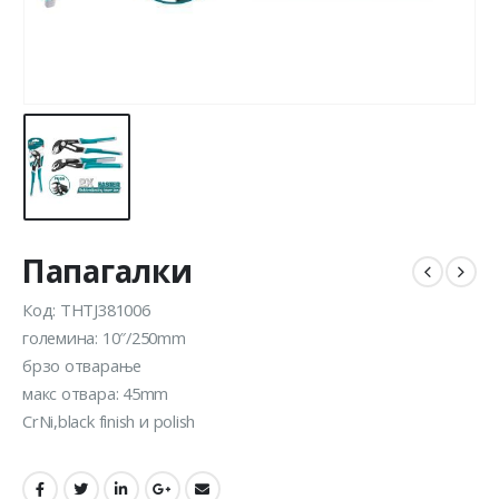
Папагалки
Код: THTJ381006
големина: 10″/250mm
брзо отварање
макс отвара: 45mm
CrNi,black finish и polish