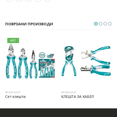
ПОВРЗАНИ ПРОИЗВОДИ
HOT
РАЧЕН АЛАТ
РАЧЕН АЛАТ
Р
Сет клешти
КЛЕШТА ЗА КАБЕЛ
Г