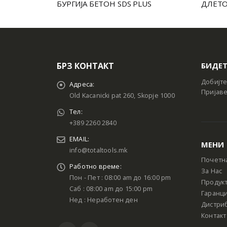
БУРГИЈА БЕТОН SDS PLUS
ДЛЕТО
БРЗ КОНТАКТ
БИДЕТ
Добијте
Адреса:
Пријаве
Old Kacanicki pat 260, Skopje 1000
Тел:
+389 2260 2840
EMAIL:
МЕНИ
info@totaltools.mk
Почетн
Работно време:
За Нас
Пон - Пет : 08:00 am до 16:00 pm
Продук
Саб : 08:00 am до 15:00 pm
Гаранци
Нед : Неработен ден
Дистри
Контакт