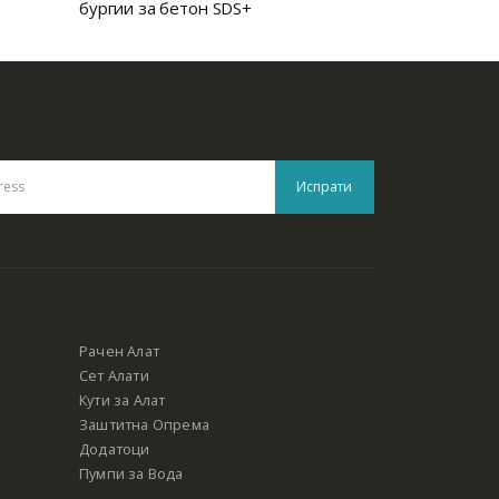
бургии за бетон SDS+
ДЛЕТО СЕК
Рачен Алат
Сет Алати
Кути за Алат
Заштитна Опрема
Додатоци
Пумпи за Вода