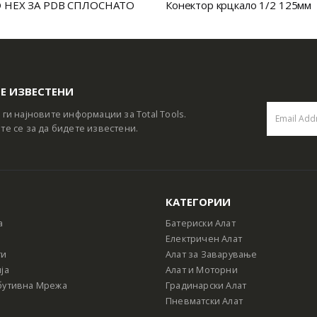
 HEX ЗА PDB СПЛОСНАТО
Конектор крцкало 1/2 125мм
Е ИЗВЕСТЕНИ
 ги најновите информации за Total Tools.
те се за да бидете известени.
КАТЕГОРИИ
а
Батериски Алат
Електричен Алат
ти
Алат за Заварување
ја
Алат и Моторни
бутивна Мрежа
Градинарски Алат
Пневматски Алат