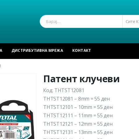
Сите 
А
ДИСТРИБУТИВНА МРЕЖА
КОНТАКТ
И
Патент клучеви
Код: THTST12081
THTST12081 – 8mm = 55 ден
THTST12101 – 10mm = 55 ден
THTST12111 – 11mm = 55 ден
THTST12121 – 12mm = 55 ден
THTST12131 – 13mm = 55 ден