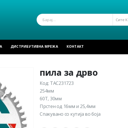
Сите 
А
ДИСТРИБУТИВНА МРЕЖА
КОНТАКТ
пила за дрво
Код: TAC231723
254мм
60Т, 30мм
Прстен од 16мм и 25,4мм
Спакувано со кутија во боја