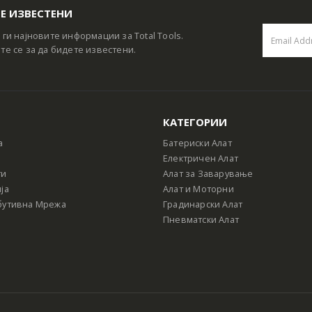
Е ИЗВЕСТЕНИ
 ги најновите информации за Total Tools.
те се за да бидете известени.
КАТЕГОРИИ
а
Батериски Алат
Електричен Алат
ти
Алат за Заварување
ја
Алат и Моторни
бутивна Мрежа
Градинарски Алат
Пневматски Алат