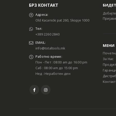
БРЗ КОНТАКТ
БИДЕТ
Добијте
Адреса:
Пријаве
Old Kacanicki pat 260, Skopje 1000
Тел:
+389 2260 2840
EMAIL:
МЕНИ
info@totaltools.mk
Почетн
Работно време:
За Нас
Пон - Пет : 08:00 am до 16:00 pm
Продук
Саб : 08:00 am до 15:00 pm
Гаранци
Нед : Неработен ден
Дистри
Контакт