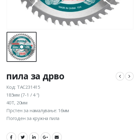
пила за дрво
Код: TAC231415
185мм (7-1 / 4 “)
40Т, 20мм
Прстен за намалување: 16мм
Погоден за кружна пила