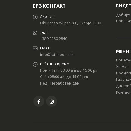
БРЗ КОНТАКТ
БИДЕТ
Добијте
Адреса:
Пријаве
Old Kacanicki pat 260, Skopje 1000
Тел:
+389 2260 2840
EMAIL:
МЕНИ
info@totaltools.mk
Почетн
Работно време:
За Нас
Пон - Пет : 08:00 am до 16:00 pm
Продук
Саб : 08:00 am до 15:00 pm
Гаранци
Нед : Неработен ден
Дистри
Контакт