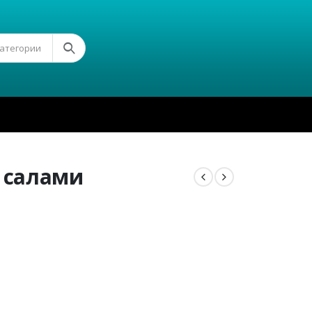
Категории
 салами