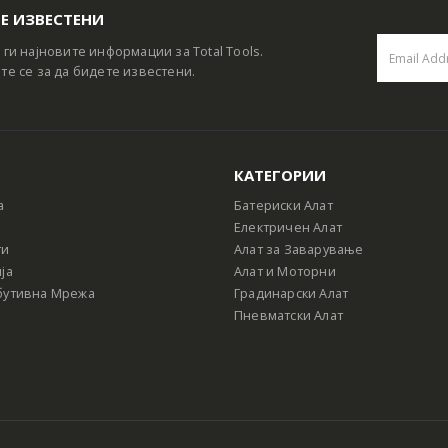
Е ИЗВЕСТЕНИ
 ги најновите информации за Total Tools.
те се за да бидете известени.
КАТЕГОРИИ
а
Батериски Алат
Електричен Алат
ти
Алат за Заварување
ја
Алат и Моторни
бутивна Мрежа
Градинарски Алат
Пневматски Алат