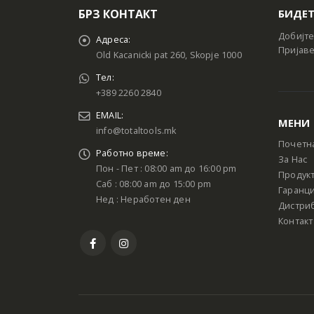
БРЗ КОНТАКТ
БИДЕТ
Добијте
Адреса:
Пријаве
Old Kacanicki pat 260, Skopje 1000
Тел:
+389 2260 2840
EMAIL:
МЕНИ
info@totaltools.mk
Почетн
Работно време:
За Нас
Пон - Пет : 08:00 am до 16:00 pm
Продук
Саб : 08:00 am до 15:00 pm
Гаранци
Нед : Неработен ден
Дистри
Контакт