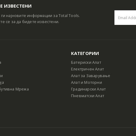
Е ИЗВЕСТЕНИ
 ги најновите информации за Total Tools.
те се за да бидете известени.
КАТЕГОРИИ
а
Батериски Алат
Електричен Алат
ти
Алат за Заварување
ја
Алат и Моторни
бутивна Мрежа
Градинарски Алат
Пневматски Алат