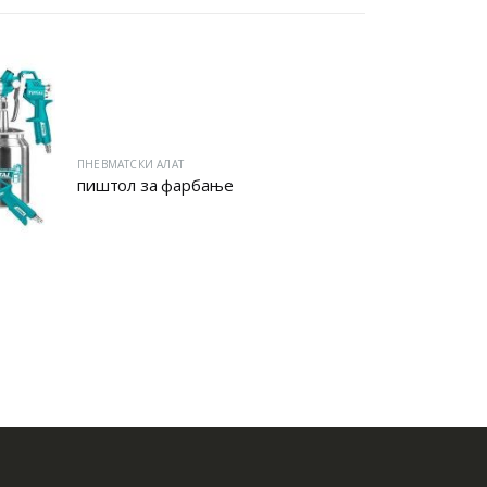
ПНЕВМАТСКИ АЛАТ
пиштол за фарбање
ПНЕВМАТСКИ АЛА
КОМПРЕСОР 