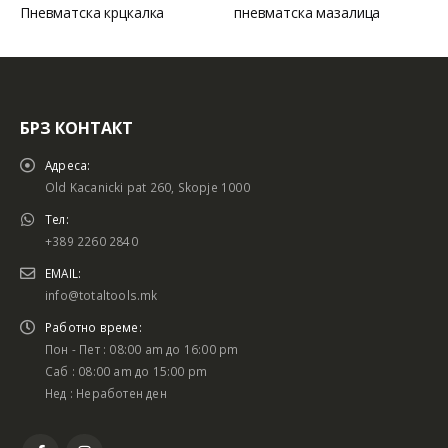
Пневматска крцкалка
пневматска мазалица
БРЗ КОНТАКТ
Адреса:
Old Kacanicki pat 260, Skopje 1000
Тел:
+389 2260 2840
EMAIL:
info@totaltools.mk
Работно време:
Пон - Пет : 08:00 am до 16:00 pm
Саб : 08:00 am до 15:00 pm
Нед : Неработен ден