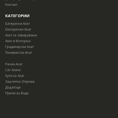
Контакт
КАТЕГОРИИ
Батериски Алат
Електричен Алат
Алат за Заварување
Алат и Моторни
Градинарски Алат
Пневматски Алат
Рачен Алат
Сет Алати
Кути за Алат
Заштитна Опрема
Додатоци
Пумпи за Вода