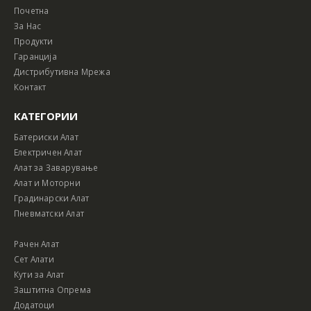
Почетна
За Нас
Продукти
Гаранција
Дистрибутивна Мрежа
Контакт
КАТЕГОРИИ
Батериски Алат
Електричен Алат
Алат за Заварување
Алат и Моторни
Градинарски Алат
Пневматски Алат
Рачен Алат
Сет Алати
Кути за Алат
Заштитна Опрема
Додатоци