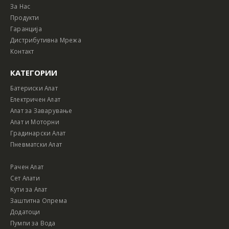
За Нас
Продукти
Гаранција
Дистрибутивна Мрежа
Контакт
КАТЕГОРИИ
Батериски Алат
Електричен Алат
Алат за Заварување
Алат и Моторни
Градинарски Алат
Пневматски Алат
Рачен Алат
Сет Алати
Кути за Алат
Заштитна Опрема
Додатоци
Пумпи за Вода