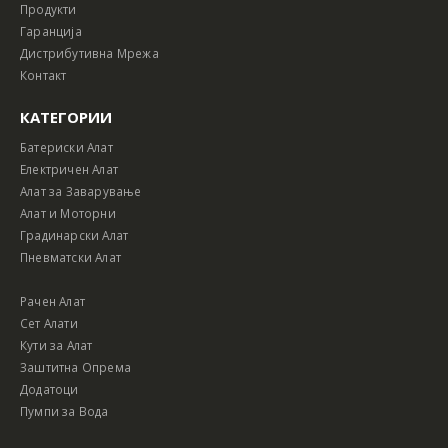
Продукти
Гаранција
Дистрибутивна Мрежа
Контакт
КАТЕГОРИИ
Батериски Алат
Електричен Алат
Алат за Заварување
Алат и Моторни
Градинарски Алат
Пневматски Алат
Рачен Алат
Сет Алати
Кути за Алат
Заштитна Опрема
Додатоци
Пумпи за Вода