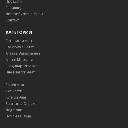
Продукти
Гаранција
Дистрибутивна Мрежа
Контакт
КАТЕГОРИИ
Батериски Алат
Електричен Алат
Алат за Заварување
Алат и Моторни
Градинарски Алат
Пневматски Алат
Рачен Алат
Сет Алати
Кути за Алат
Заштитна Опрема
Додатоци
Пумпи за Вода