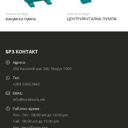
А
ПУМПИ ЗА ВОДА
ПУМПИ ЗА ВОДА
умпа
ЦЕНТРИФУГАЛНА ПУМПА
Автоматска п
БРЗ КОНТАКТ
Адреса:
Old Kacanicki pat 260, Skopje 1000
Тел:
+389 2260 2840
EMAIL:
info@totaltools.mk
Работно време:
Пон - Пет : 08:00 am до 16:00 pm
Саб : 08:00 am до 15:00 pm
Нед : Неработен ден