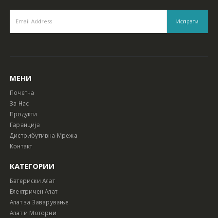
МЕНИ
Почетна
За Нас
Продукти
Гаранција
Дистрибутивна Мрежа
Контакт
КАТЕГОРИИ
Батериски Алат
Електричен Алат
Алат за Заварување
Алат и Моторни