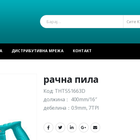
Сите 
А
ДИСТРИБУТИВНА МРЕЖА
КОНТАКТ
рачна пила
Код: THT551663D
должина： 400mm/16″
дебелина：0.9mm, 7TPI