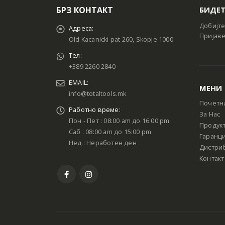
БРЗ КОНТАКТ
БИДЕТ
Добијте
Адреса:
Пријаве
Old Kacanicki pat 260, Skopje 1000
Тел:
+389 2260 2840
EMAIL:
МЕНИ
info@totaltools.mk
Почетн
Работно време:
За Нас
Пон - Пет : 08:00 am до 16:00 pm
Продук
Саб : 08:00 am до 15:00 pm
Гаранци
Нед : Неработен ден
Дистри
Контакт