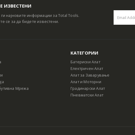
Е ИЗВЕСТЕНИ
 ги најновите информации за Total Tools.
те се за да бидете известени.
КАТЕГОРИИ
а
Батериски Алат
Електричен Алат
ти
Алат за Заварување
ја
Алат и Моторни
бутивна Мрежа
Градинарски Алат
Пневматски Алат