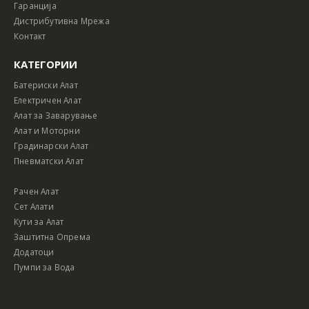
Гаранција
Дистрибутивна Мрежа
Контакт
КАТЕГОРИИ
Батериски Алат
Електричен Алат
Алат за Заварување
Алат и Моторни
Градинарски Алат
Пневматски Алат
Рачен Алат
Сет Алати
Кути за Алат
Заштитна Опрема
Додатоци
Пумпи за Вода