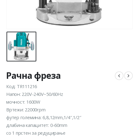
Рачна фреза
Код: TR111216
Напон: 220V-240V~50/60Hz
мочност: 1600W
Вртежи: 22000rpm
футер големина: 6,8,12mm,1/4″,1/2″
длабина капацитет: 0-60mm
со 1 прстен за редуцирање