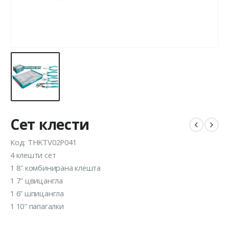
Сет клести
Код: THKTV02P041
4 клешти сет
1 8″ комбинирана клешта
1 7″ цвицангла
1 6” шпицангла
1 10″ папагалки