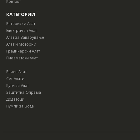
Контакт
КАТЕГОРИИ
Батериски Алат
Електричен Алат
Алат за Заварување
Алат и Моторни
Градинарски Алат
Пневматски Алат
Рачен Алат
Сет Алати
Кути за Алат
Заштитна Опрема
Додатоци
Пумпи за Вода