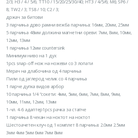
2/3; H3 / 4 / 5/6; TT10 / 15/20/25/30/40; HT3 / 4/5/6; M6; SP6 /
8; TW2 / 3; TS8 / 10; C2 / 3;
држач за битови
3 парчиња дрво рамни вежба парчиња: 16мм, 20мм, 25мм
5 парчиња 48мм должина магнетни ореви: 7мм, 8мм, 10мм,
12мм, 13мм
1 парчиња 12мм countersink
Минимум ниво на 1 дух
1pcs snap-off нож на ножеви со 3 лопати
Мерач на длабочина од 4 парчиња
Пили од јаглерод челик со 4 парчиња
1 парче дупка видов арбор
10 парчиња 1/4 “сокети: 4мм, 5мм, 6мм, 7мм, 8мм, 9мм,
10мм, 11мм, 12мм, 13мм
1-чл. 4-6 адаптер1pcs рачка за стапче
1 парчиња 8 чекан на ноктот на ноктот
Шестоачетен клуч од 1 комплет 8 парчиња: 2.0мм 2.5мм
3мм 4мм 5мм 6мм 7мм 8мм