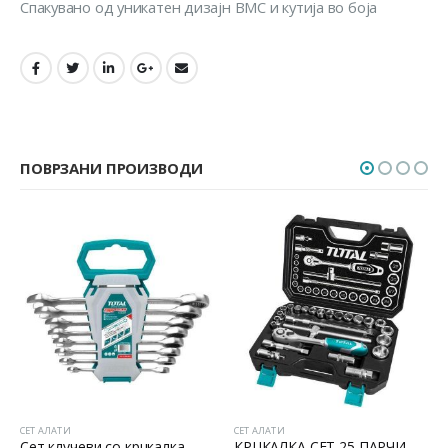
Спакувано од уникатен дизајн BMC и кутија во боја
ПОВРЗАНИ ПРОИЗВОДИ
СЕТ АЛАТИ
СЕТ АЛАТИ
Сет клучеви со крцкалка
КРЦКАЛКА СЕТ 25 ПАРЧИЊА