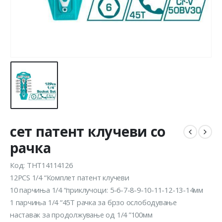
сет патент клучеви со
рачка
Код: THT14114126
12PCS 1/4 “Комплет патент клучеви
10 парчиња 1/4 “приклучоци: 5-6-7-8-9-10-11-12-13-14мм
1 парчиња 1/4 “45T рачка за брзо ослободување
наставак за продолжување од 1/4 ”100мм