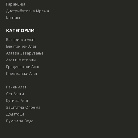
Гаранција
Дистрибутивна Мрежа
Контакт
КАТЕГОРИИ
Батериски Алат
Електричен Алат
Алат за Заварување
Алат и Моторни
Градинарски Алат
Пневматски Алат
Рачен Алат
Сет Алати
Кути за Алат
Заштитна Опрема
Додатоци
Пумпи за Вода