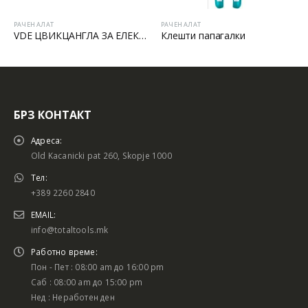
РАЧЕН АЛАТ
РАЧЕН АЛАТ
VDE ЦВИКЦАНГЛА ЗА ЕЛЕКТРИЧАРИ
Клешти папагалки
БРЗ КОНТАКТ
Адреса:
Old Kacanicki pat 260, Skopje 1000
Тел:
+389 2260 2840
EMAIL:
info@totaltools.mk
Работно време:
Пон - Пет : 08:00 am до 16:00 pm
Саб : 08:00 am до 15:00 pm
Нед : Неработен ден