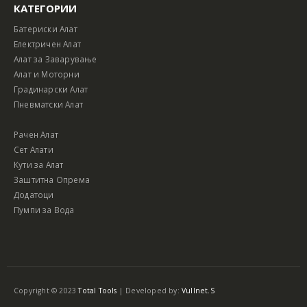
КАТЕГОРИИ
Батериски Алат
Електричен Алат
Алат за Заварување
Алат и Моторни
Градинарски Алат
Пневматски Алат
Рачен Алат
Сет Алати
Кути за Алат
Заштитна Опрема
Додатоци
Пумпи за Вода
Copyright © 2023
Total Tools
| Developed by:
Vullnet.S