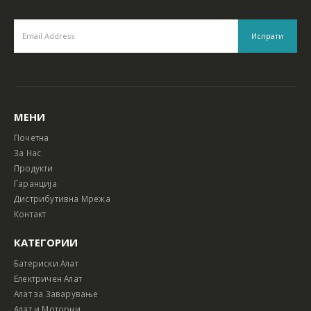
МЕНИ
Почетна
За Нас
Продукти
Гаранција
Дистрибутивна Мрежа
Контакт
КАТЕГОРИИ
Батериски Алат
Електричен Алат
Алат за Заварување
Алат и Моторни