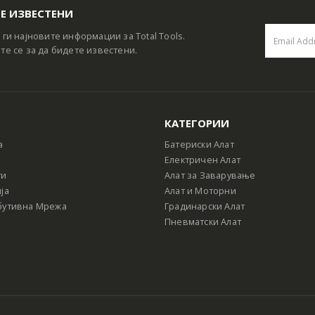
Е ИЗВЕСТЕНИ
 ги најновите информации за Total Tools.
те се за да бидете известени.
КАТЕГОРИИ
а
Батериски Алат
Електричен Алат
ти
Алат за Заварување
ја
Алат и Моторни
бутивна Мрежа
Градинарски Алат
Пневматски Алат