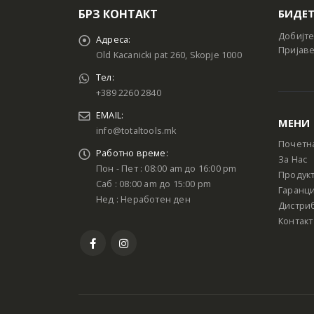
БРЗ КОНТАКТ
БИДЕТ
Добијте
Адреса:
Пријаве
Old Kacanicki pat 260, Skopje 1000
Тел:
+389 2260 2840
EMAIL:
МЕНИ
info@totaltools.mk
Почетн
Работно време:
За Нас
Пон - Пет : 08:00 am до 16:00 pm
Продук
Саб : 08:00 am до 15:00 pm
Гаранци
Нед : Неработен ден
Дистри
Контакт