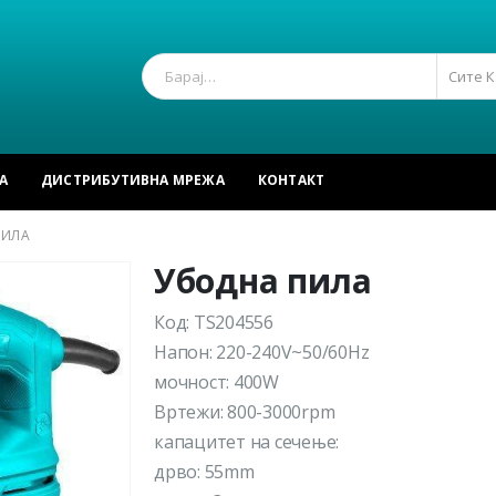
Сите 
А
ДИСТРИБУТИВНА МРЕЖА
КОНТАКТ
ПИЛА
Убодна пила
Код: TS204556
Напон: 220-240V~50/60Hz
мочност: 400W
Вртежи: 800-3000rpm
капацитет на сечење:
дрво: 55mm