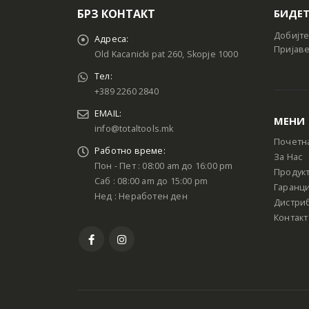
БРЗ КОНТАКТ
БИДЕТ
Добијте
Адреса:
Пријаве
Old Kacanicki pat 260, Skopje 1000
Тел:
+389 2260 2840
EMAIL:
МЕНИ
info@totaltools.mk
Почетн
Работно време:
За Нас
Пон - Пет : 08:00 am до 16:00 pm
Продук
Саб : 08:00 am до 15:00 pm
Гаранци
Нед : Неработен ден
Дистри
Контакт