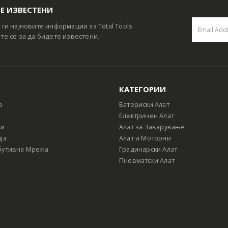
Е ИЗВЕСТЕНИ
 ги најновите информации за Total Tools.
те се за да бидете известени.
КАТЕГОРИИ
а
Батериски Алат
Електричен Алат
ти
Алат за Заварување
ја
Алат и Моторни
бутивна Мрежа
Градинарски Алат
Пневматски Алат