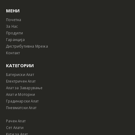
МЕНИ
Почетна
За Нас
Продукти
Гаранција
Дистрибутивна Мрежа
Контакт
КАТЕГОРИИ
Батериски Алат
Електричен Алат
Алат за Заварување
Алат и Моторни
Градинарски Алат
Пневматски Алат
Рачен Алат
Сет Алати
Кути за Алат