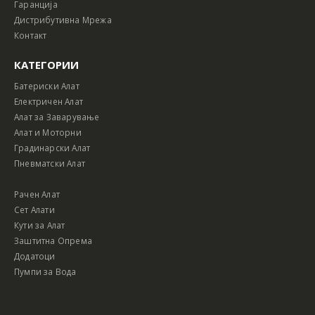
Гаранција
Дистрибутивна Мрежа
Контакт
КАТЕГОРИИ
Батериски Алат
Електричен Алат
Алат за Заварување
Алат и Моторни
Градинарски Алат
Пневматски Алат
Рачен Алат
Сет Алати
Кути за Алат
Заштитна Опрема
Додатоци
Пумпи за Вода