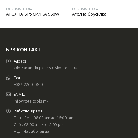
ЕЛЕКТРИЧЕН АЛАТ
ЕЛЕКТРИЧЕН АЛАТ
950W
Аголна брусилка
Мешалка
БРЗ КОНТАКТ
Адреса:
Old Kacanicki pat 260, Skopje 1000
Тел:
+389 2260 2840
EMAIL:
info@totaltools.mk
Работно време:
Пон - Пет : 08:00 am до 16:00 pm
Саб : 08:00 am до 15:00 pm
Нед : Неработен ден