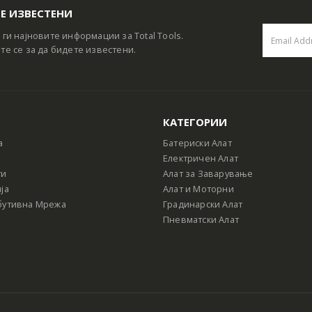
Е ИЗВЕСТЕНИ
 ги најновите информации за Total Tools.
те се за да бидете известени.
КАТЕГОРИИ
а
Батериски Алат
Електричен Алат
ти
Алат за Заварување
ја
Алат и Моторни
бутивна Мрежа
Градинарски Алат
Пневматски Алат