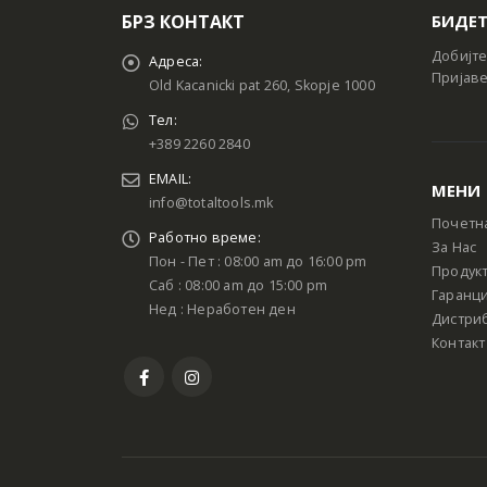
БРЗ КОНТАКТ
БИДЕТ
Добијте
Адреса:
Пријаве
Old Kacanicki pat 260, Skopje 1000
Тел:
+389 2260 2840
EMAIL:
МЕНИ
info@totaltools.mk
Почетн
Работно време:
За Нас
Пон - Пет : 08:00 am до 16:00 pm
Продук
Саб : 08:00 am до 15:00 pm
Гаранци
Нед : Неработен ден
Дистри
Контакт