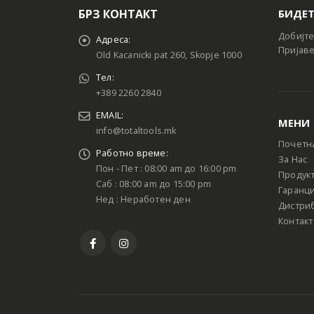
БРЗ КОНТАКТ
БИДЕТ
Добијте
Адреса:
Пријаве
Old Kacanicki pat 260, Skopje 1000
Тел:
+389 2260 2840
EMAIL:
МЕНИ
info@totaltools.mk
Почетн
Работно време:
За Нас
Пон - Пет : 08:00 am до 16:00 pm
Продук
Саб : 08:00 am до 15:00 pm
Гаранци
Нед : Неработен ден
Дистри
Контакт