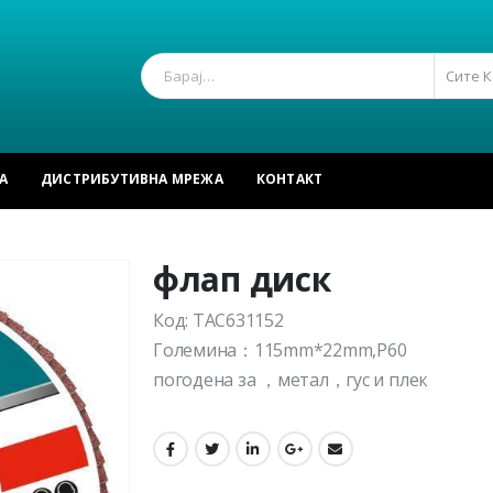
Сите 
А
ДИСТРИБУТИВНА МРЕЖА
КОНТАКТ
флап диск
Код: TAC631152
Големина：115mm*22mm,P60
погодена за ，метал，гус и плек