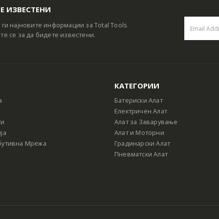
Е ИЗВЕСТЕНИ
 ги најновите информации за Total Tools.
те се за да бидете известени.
КАТЕГОРИИ
а
Батериски Алат
Електричен Алат
ти
Алат за Заварување
ја
Алат и Моторни
бутивна Мрежа
Градинарски Алат
Пневматски Алат