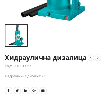
Хидраулична дизалица
Код: THT109022
Хидраулична дигалка: 2Т