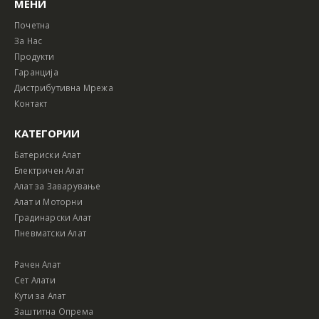
МЕНИ
Почетна
За Нас
Продукти
Гаранција
Дистрибутивна Мрежа
Контакт
КАТЕГОРИИ
Батериски Алат
Електричен Алат
Алат за Заварување
Алат и Моторни
Градинарски Алат
Пневматски Алат
Рачен Алат
Сет Алати
Кути за Алат
Заштитна Опрема