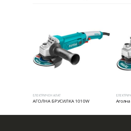
ЕЛЕКТРИЧЕН АЛАТ
ЕЛЕКТРИЧ
W
АГОЛНА БРУСИЛКА 1010W
Аголна