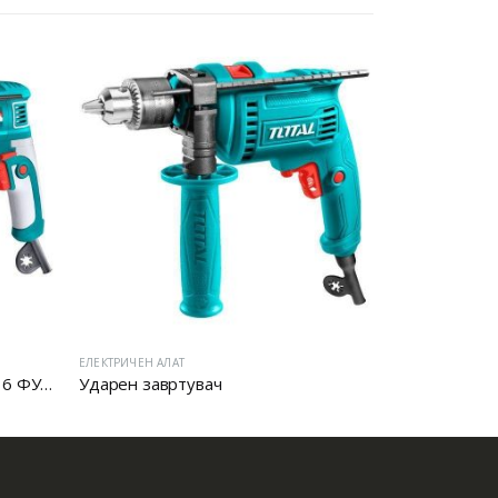
ЕЛЕКТРИЧЕН АЛАТ
ЕЛЕКТРИЧЕН АЛА
Електрична дупчалка 1100W 16 ФУТЕР:
Ударен завртувач
Аголна брус