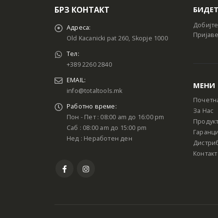
БРЗ КОНТАКТ
БИДЕТ
Добијте
Адреса:
Пријаве
Old Kacanicki pat 260, Skopje 1000
Тел:
+389 2260 2840
EMAIL:
МЕНИ
info@totaltools.mk
Почетн
Работно време:
За Нас
Пон - Пет : 08:00 am до 16:00 pm
Продук
Саб : 08:00 am до 15:00 pm
Гаранци
Нед : Неработен ден
Дистри
Контакт