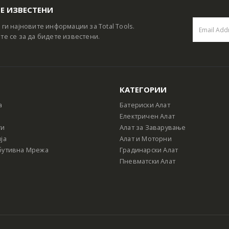
Е ИЗВЕСТЕНИ
 ги најновите информации за Total Tools.
те се за да бидете известени.
КАТЕГОРИИ
а
Батериски Алат
Електричен Алат
ти
Алат за Заварување
ја
Алат и Моторни
бутивна Мрежа
Градинарски Алат
Пневматски Алат