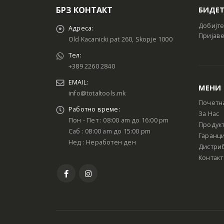
БРЗ КОНТАКТ
БИДЕТ
Добијте
Адреса:
Пријаве
Old Kacanicki pat 260, Skopje 1000
Тел:
+389 2260 2840
EMAIL:
МЕНИ
info@totaltools.mk
Почетн
Работно време:
За Нас
Пон - Пет : 08:00 am до 16:00 pm
Продук
Саб : 08:00 am до 15:00 pm
Гаранци
Нед : Неработен ден
Дистри
Контакт