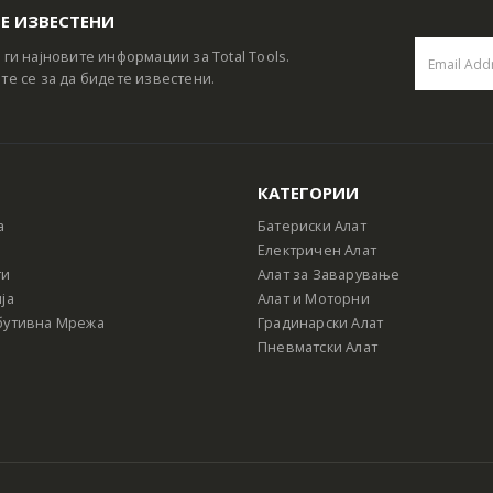
Е ИЗВЕСТЕНИ
 ги најновите информации за Total Tools.
те се за да бидете известени.
КАТЕГОРИИ
а
Батериски Алат
Електричен Алат
ти
Алат за Заварување
ја
Алат и Моторни
бутивна Мрежа
Градинарски Алат
Пневматски Алат