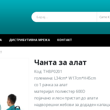
Сите 
А
ДИСТРИБУТИВНА МРЕЖА
КОНТАКТ
АТ
Чанта за алат
Код: THBP0201
големина: L34cm* W17cm*H45cm
со 1 рачка за алат
материјал: полиестер 600D
појачано и лесн пристап до алати
надворешни жебови за додаден капац