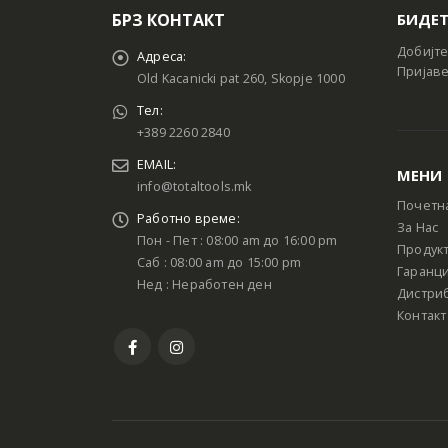
БРЗ КОНТАКТ
БИДЕТ
Добијте
Адреса:
Пријаве
Old Kacanicki pat 260, Skopje 1000
Тел:
+389 2260 2840
EMAIL:
МЕНИ
info@totaltools.mk
Почетн
Работно време:
За Нас
Пон - Пет : 08:00 am до 16:00 pm
Продук
Саб : 08:00 am до 15:00 pm
Гаранци
Нед : Неработен ден
Дистри
Контакт