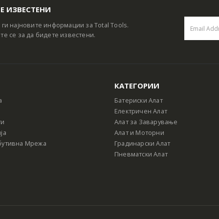
Е ИЗВЕСТЕНИ
 ги најновите информации за Total Tools.
те се за да бидете известени.
КАТЕГОРИИ
а
Батериски Алат
Електричен Алат
ти
Алат за Заварување
ја
Алат и Моторни
бутивна Мрежа
Градинарски Алат
Пневматски Алат