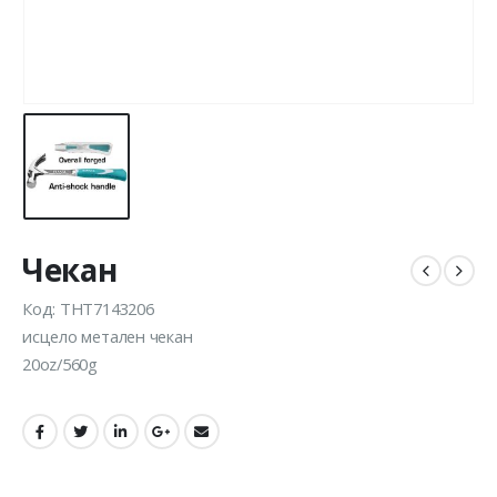
Чекан
Код: THT7143206
исцело метален чекан
20oz/560g