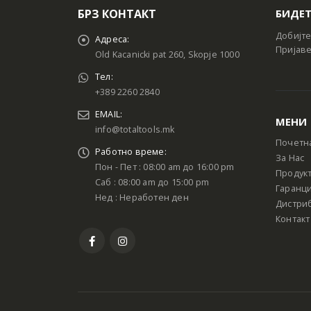
БРЗ КОНТАКТ
БИДЕТ
Добијте
Адреса:
Пријаве
Old Kacanicki pat 260, Skopje 1000
Тел:
+389 2260 2840
EMAIL:
МЕНИ
info@totaltools.mk
Почетн
Работно време:
За Нас
Пон - Пет : 08:00 am до 16:00 pm
Продук
Саб : 08:00 am до 15:00 pm
Гаранци
Нед : Неработен ден
Дистри
Контакт