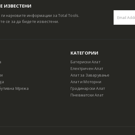
Е ИЗВЕСТЕНИ
 ги најновите информации за Total Tools.
те се за да бидете известени.
КАТЕГОРИИ
а
Батериски Алат
Електричен Алат
ти
Алат за Заварување
ја
Алат и Моторни
бутивна Мрежа
Градинарски Алат
Пневматски Алат