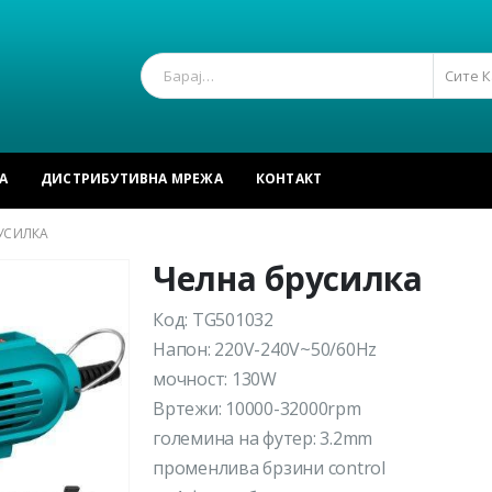
Сите 
А
ДИСТРИБУТИВНА МРЕЖА
КОНТАКТ
УСИЛКА
Челна брусилка
Код: TG501032
Напон: 220V-240V~50/60Hz
мочност: 130W
Вртежи: 10000-32000rpm
големина на футер: 3.2mm
променлива брзини control