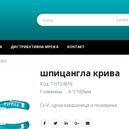
Сите 
А
ДИСТРИБУТИВНА МРЕЖА
КОНТАКТ
ИВА
шпицангла крива
Код: THT24616
Големина ： 6 “/ 160мм
Cr-V, црна завршница и полирање