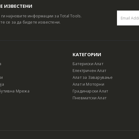
Е ИЗВЕСТЕНИ
 ги најновите информации за Total Tools.
те се за да бидете известени.
КАТЕГОРИИ
а
Батериски Алат
Електричен Алат
ти
Алат за Заварување
ја
Алат и Моторни
бутивна Мрежа
Градинарски Алат
Пневматски Алат