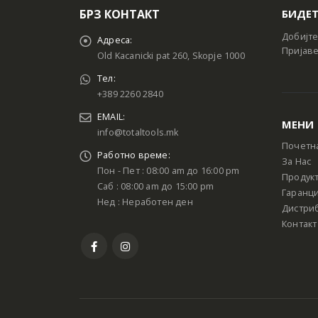
БРЗ КОНТАКТ
БИДЕТ
Добијте
Адреса:
Пријаве
Old Kacanicki pat 260, Skopje 1000
Тел:
+389 2260 2840
EMAIL:
МЕНИ
info@totaltools.mk
Почетн
Работно време:
За Нас
Пон - Пет : 08:00 am до 16:00 pm
Продук
Саб : 08:00 am до 15:00 pm
Гаранци
Нед : Неработен ден
Дистри
Контакт