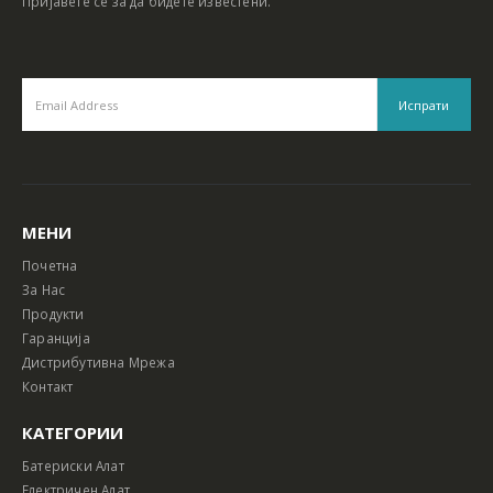
Пријавете се за да бидете известени.
МЕНИ
Почетна
За Нас
Продукти
Гаранција
Дистрибутивна Мрежа
Контакт
КАТЕГОРИИ
Батериски Алат
Електричен Алат