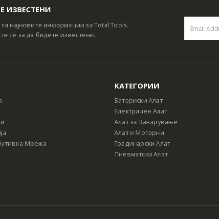
Е ИЗВЕСТЕНИ
 ги најновите информации за Total Tools.
те се за да бидете известени.
КАТЕГОРИИ
а
Батериски Алат
Електричен Алат
ти
Алат за Заварување
ја
Алат и Моторни
бутивна Мрежа
Градинарски Алат
Пневматски Алат