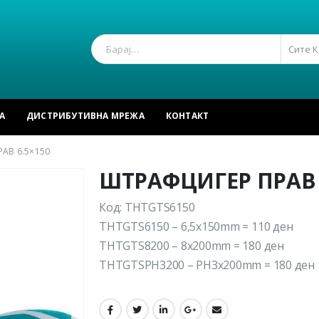
Сите 
А
ДИСТРИБУТИВНА МРЕЖА
КОНТАКТ
АВ 6.5×150
ШТРАФЦИГЕР ПРАВ 
Код: THTGTS6150
THTGTS6150 – 6,5x150mm = 110 ден
THTGTS8200 – 8x200mm = 180 ден
THTGTSPH3200 – PH3x200mm = 180 ден