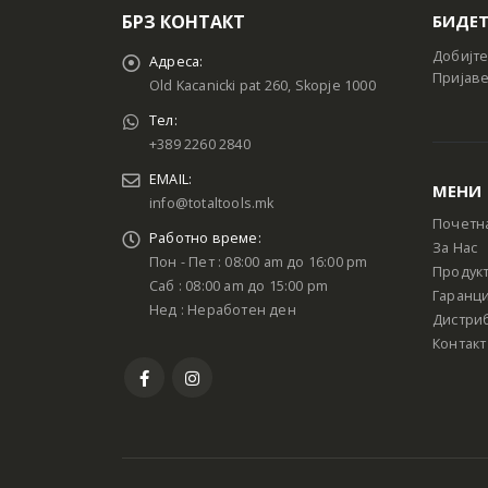
БРЗ КОНТАКТ
БИДЕТ
Добијте
Адреса:
Пријаве
Old Kacanicki pat 260, Skopje 1000
Тел:
+389 2260 2840
EMAIL:
МЕНИ
info@totaltools.mk
Почетн
Работно време:
За Нас
Пон - Пет : 08:00 am до 16:00 pm
Продук
Саб : 08:00 am до 15:00 pm
Гаранци
Нед : Неработен ден
Дистри
Контакт